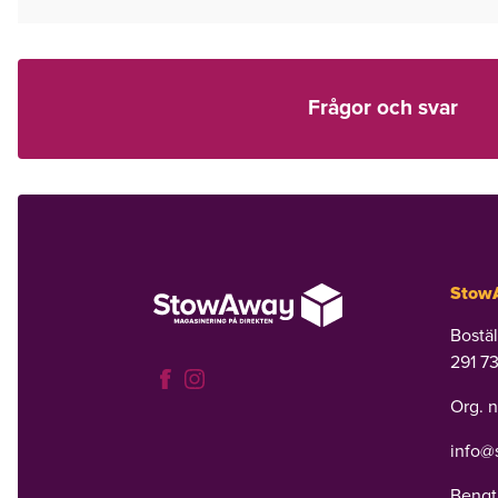
Frågor och svar
Stow
Bostä
291 7
Org. 
info@
Bengt: