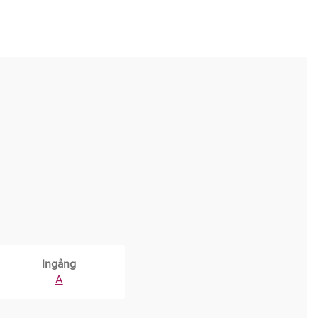
Ingång
A