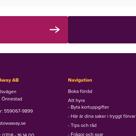
Away AB
Navigation
Boka förråd
llsvägen
3 Önnestad
Att hyra
Byta kortuppgifter
nr: 559067-9899
Här är dina saker i tryggt förvar
stowaway.se
Tips och råd
Frågor och svar
 0708 - 16 14 00