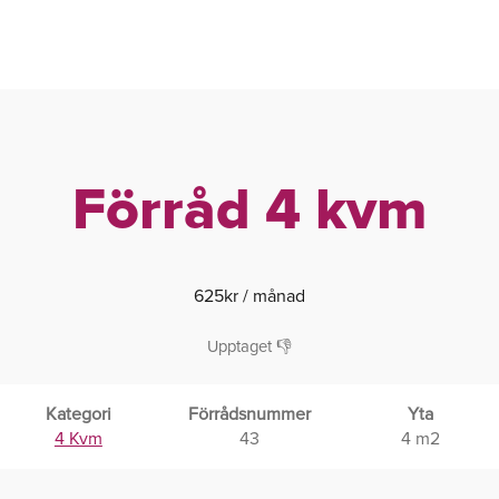
Förråd 4 kvm
625
kr
/ månad
Upptaget 👎
Kategori
Förrådsnummer
Yta
4 Kvm
43
4 m2