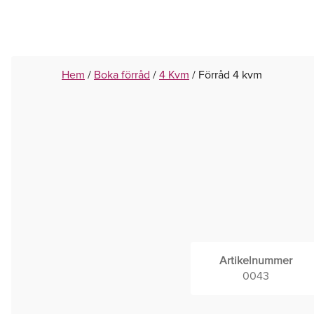
Skip
Hem
/
Boka förråd
/
4 Kvm
/ Förråd 4 kvm
to
content
Artikelnummer
0043